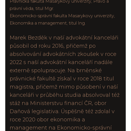
Právnická fakulta Masarykovy univerzity, Právo a
právní věda, titul Mgr.
Ekonomicko-správní fakulta Masarykovy univerzity,
Ekonomika a management, titul Ing.
Marek Bezděk v naší advokátní kanceláři
působil od roku 2016, přičemž po
absolvování advokátních zkoušek v roce
2022 s naší advokátní kanceláří nadále
externě spolupracuje. Na brněnské
právnické fakultě získal v roce 2018 titul
magistra, přičemž mimo působení v naší
kanceláři v průběhu studia absolvoval též
stáž na Ministerstvu financí ČR, obor
Daňová legislativa. Úspěšně též zdolal v
roce 2020 obor ekonomika a
management na Ekonomicko-správní