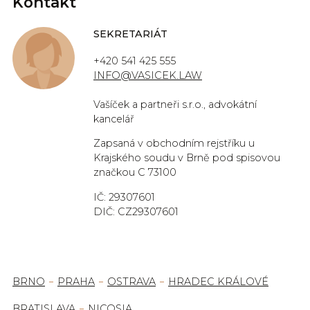
Kontakt
SEKRETARIÁT
+420 541 425 555
INFO@VASICEK.LAW
Vašíček a partneři s.r.o., advokátní
kancelář
Zapsaná v obchodním rejstříku u
Krajského soudu v Brně pod spisovou
značkou C 73100
IČ: 29307601
DIČ: CZ29307601
BRNO
PRAHA
OSTRAVA
HRADEC KRÁLOVÉ
BRATISLAVA
NICOSIA