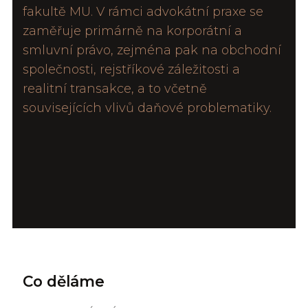
fakultě MU. V rámci advokátní praxe se
zaměřuje primárně na korporátní a
smluvní právo, zejména pak na obchodní
společnosti, rejstříkové záležitosti a
realitní transakce, a to včetně
souvisejících vlivů daňové problematiky.
Co děláme