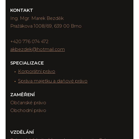
KONTAKT
Ing. Mgr. Marek Bezděk
Pražákova 1008/69, 639 00 Brno
+420 776 074 472
akbezdek@hotmail.com
SPECIALIZACE
Korporátní právo
Správa majetku a daňové právo
ZAMĚŘENÍ
Občanské právo
Obchodní právo
VZDĚLÁNÍ