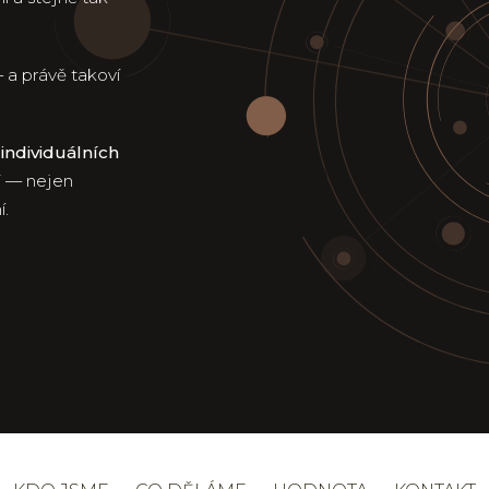
 a právě takoví
o
individuálních
ři — nejen
í.