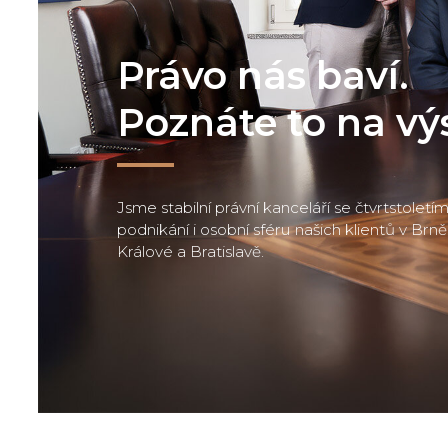
Právo nás baví.
Poznáte to na vý
Jsme stabilní právní kanceláří se čtvrtstolet
podnikání i osobní sféru našich klientů v Brně
Králové a Bratislavě.