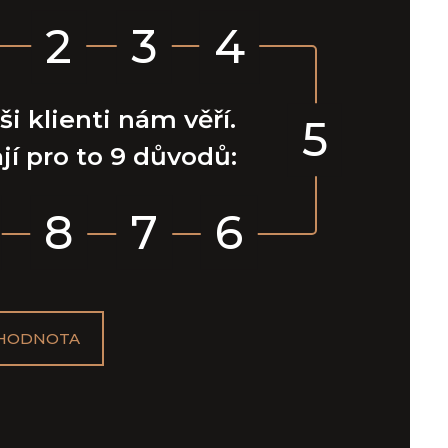
2
3
4
ši klienti nám věří.
5
jí pro to 9 důvodů:
8
7
6
 HODNOTA