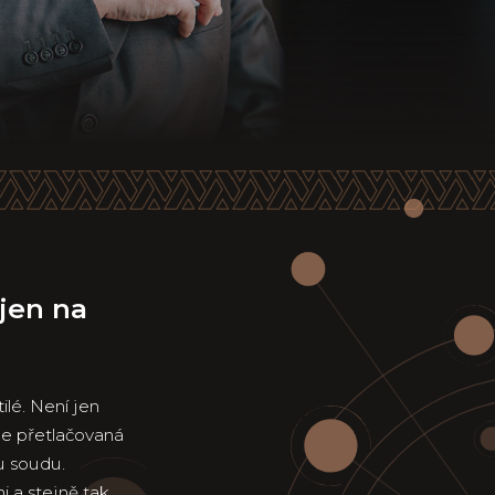
jen na
tilé. Není jen
je přetlačovaná
u soudu.
 a stejně tak