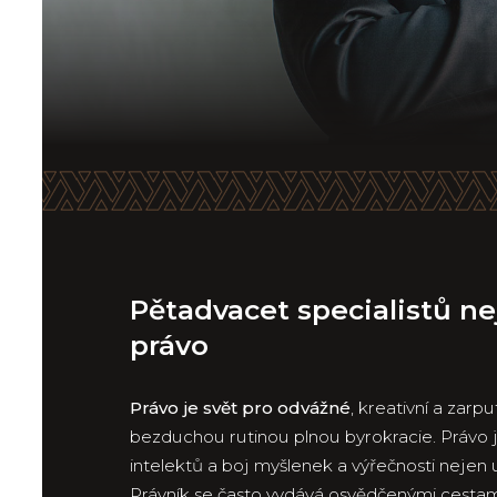
Pětadvacet specialistů ne
právo
Právo je svět pro odvážné
, kreativní a zarpu
bezduchou rutinou plnou byrokracie. Právo 
intelektů a boj myšlenek a výřečnosti nejen 
Právník se často vydává osvědčenými cestami