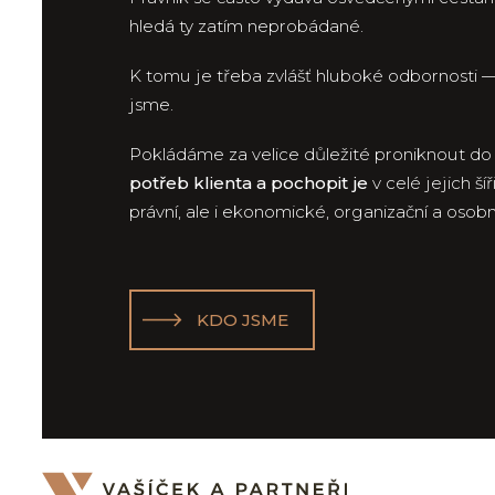
hledá ty zatím neprobádané.
K tomu je třeba zvlášť hluboké odbornosti —
jsme.
Pokládáme za velice důležité proniknout d
potřeb klienta a pochopit je
v celé jejich ší
právní, ale i ekonomické, organizační a osobn
KDO JSME