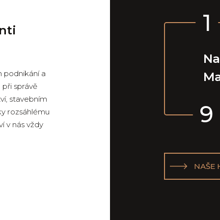
1
nti
Na
 podnikání a
Ma
při správě
tví, stavebním
9
íky rozsáhlému
í v nás vždy
NAŠE