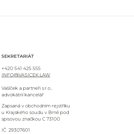
SEKRETARIÁT
+420 541 425 555
INFO@VASICEK.LAW
Vašíček a partneři s.r.o.,
advokátní kancelář
Zapsaná v obchodním rejstříku
u Krajského soudu v Brně pod
spisovou značkou C 73100
IČ: 29307601