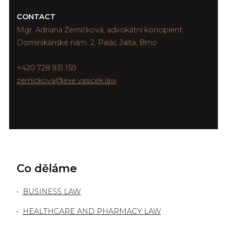
CONTACT
Mgr. Adriana Žerníčková, advokátní koncipient
Dominikánské nám. 2, Palác Jalta, Brno
+420 728 931 159
zernickova@exe.vasicek.law
Co děláme
BUSINESS LAW
HEALTHCARE AND PHARMACY LAW