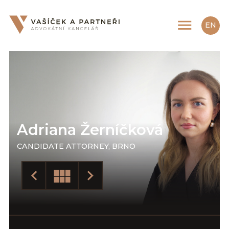
EN
CS
Adriana Žerníčková
CANDIDATE ATTORNEY, BRNO