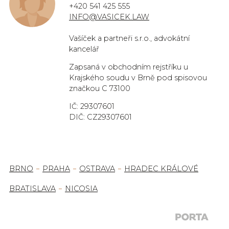
+420 541 425 555
INFO@VASICEK.LAW
Vašíček a partneři s.r.o., advokátní
kancelář
Zapsaná v obchodním rejstříku u
Krajského soudu v Brně pod spisovou
značkou C 73100
IČ: 29307601
DIČ: CZ29307601
BRNO
PRAHA
OSTRAVA
HRADEC KRÁLOVÉ
BRATISLAVA
NICOSIA